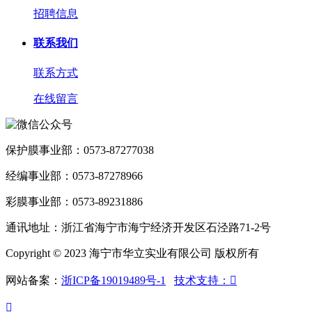
招聘信息
联系我们
联系方式
在线留言
保护膜事业部：0573-87277038
经编事业部：0573-87278966
彩膜事业部：0573-89231886
通讯地址：浙江省海宁市海宁经济开发区石泾路71-2号
Copyright © 2023 海宁市华立实业有限公司 版权所有
网站备案：
浙ICP备19019489号-1
技术支持：

