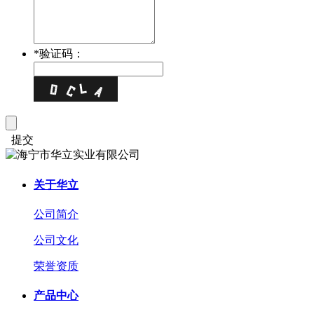
*
验证码：
提交
关于华立
公司简介
公司文化
荣誉资质
产品中心